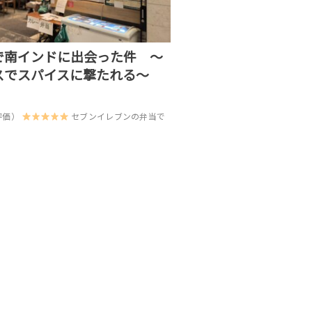
で南インドに出会った件 〜
スでスパイスに撃たれる〜
評価）
セブンイレブンの弁当で