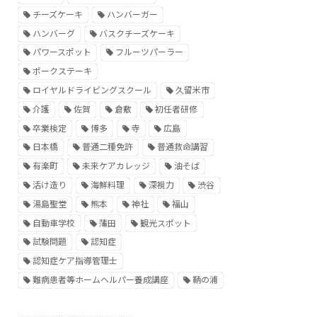
チーズケーキ
ハンバーガー
ハンバーグ
バスクチーズケーキ
パワースポット
フルーツパーラー
ポークステーキ
ロイヤルドライビングスクール
久留米市
介護
佐賀
倉敷
初任者研修
卒業検定
博多
寺
広島
日本橋
普通二種免許
普通救命講習
有楽町
未来ケアカレッジ
油そば
活け造り
海鮮料理
深視力
渋谷
湯島聖堂
熊本
神社
福山
自動車学校
蒲田
観光スポット
試験問題
認知症
認知症ケア指導管理士
難病患者等ホームヘルパー養成講座
鞆の浦