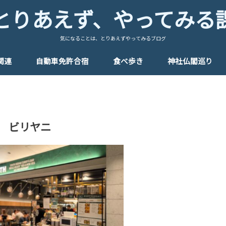
とりあえず、やってみる
気になることは、とりあえずやってみるブログ
関連
自動車免許合宿
食べ歩き
神社仏閣巡り
合宿日記
洗濯について
飲食について
観光について
福岡県
佐賀県
熊本県
東京都
ビリヤニ