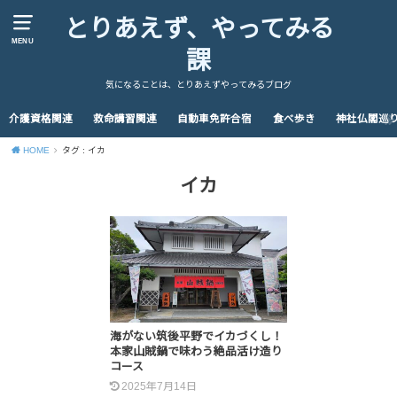
とりあえず、やってみる
MENU
課
気になることは、とりあえずやってみるブログ
介護資格関連
救命講習関連
自動車免許合宿
食べ歩き
神社仏閣巡
HOME
タグ : イカ
イカ
海がない筑後平野でイカづくし！
本家山賊鍋で味わう絶品活け造り
コース
2025年7月14日